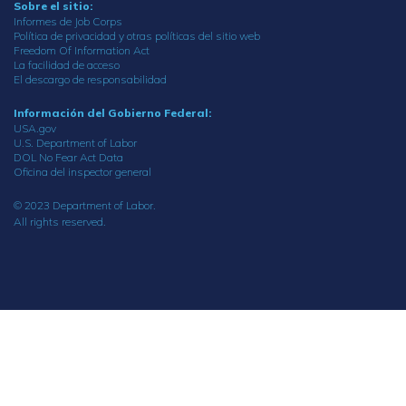
Sobre el sitio:
Informes de Job Corps
Política de privacidad y otras políticas del sitio web
Freedom Of Information Act
La facilidad de acceso
El descargo de responsabilidad
Información del Gobierno Federal:
USA.gov
U.S. Department of Labor
DOL No Fear Act Data
Oficina del inspector general
© 2023 Department of Labor.
All rights reserved.