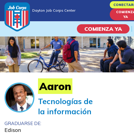
Skip
CONECTAR
Dayton Job Corps Center
to
COMIENZ
Dayton Job Corps Center
YA
main
content
COMIENZA YA
Programas
Vida En El Campus Universita
Habilidades académicas
Aaron
Viaje de la carrera
Tecnologías de
la información
Estudiar
GRADUARSE DE:
Programas de Entrenamient
Edison