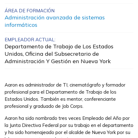
Artes culinarias
ÁREA DE FORMACIÓN
Administración avanzada de sistemas
Asistente médico administrat
informáticos
Asistente médico clínico
EMPLEADOR ACTUAL:
Departamento de Trabajo de Los Estados
Carpintería, Pre pasantía
Unidos, Oficina del Subsecretario de
Ver más ...
Administración Y Gestión en Nueva York
Aprender más
Aaron es administrador de TI, cinematógrafo y formador
profesional para el Departamento de Trabajo de los
Estudiantes
Estados Unidos. También es mentor, conferenciante
profesional y graduado de Job Corps.
Padres/Influenciadores
Aaron ha sido nombrado tres veces Empleado del Año por
Empleadores
la Junta Directiva Federal por su trabajo en el departamento
y ha sido homenajeado por el alcalde de Nueva York por su